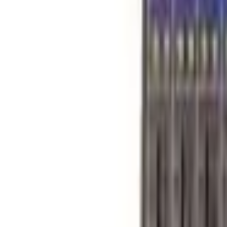
0
€
EUR
CZ