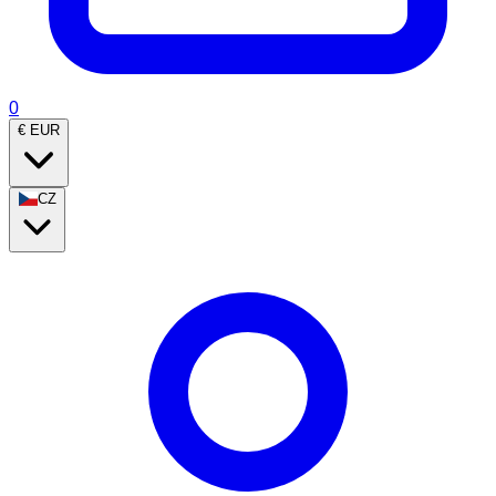
0
€
EUR
CZ