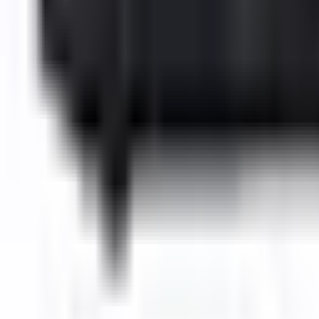
0
€
EUR
CZ