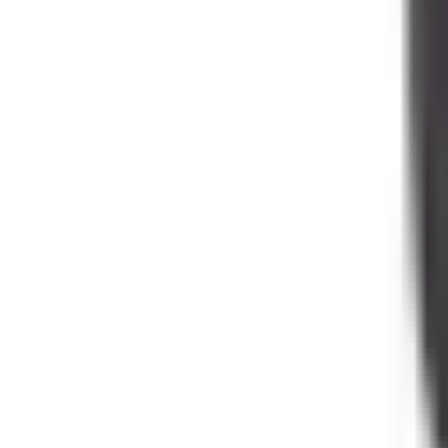
0
€
EUR
CZ