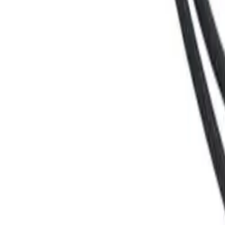
0
€
EUR
CZ