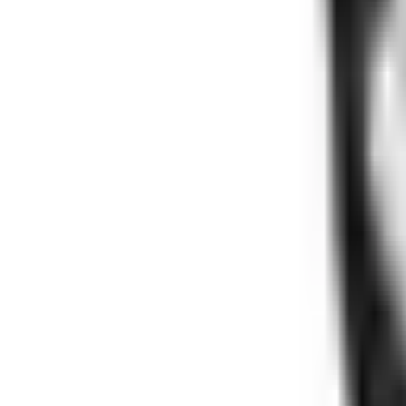
0
€
EUR
NL