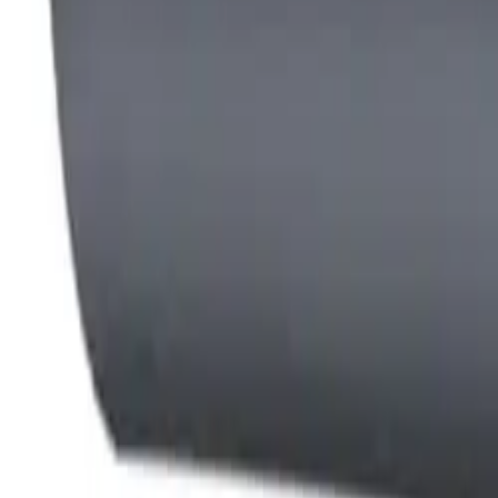
0
€
EUR
NL