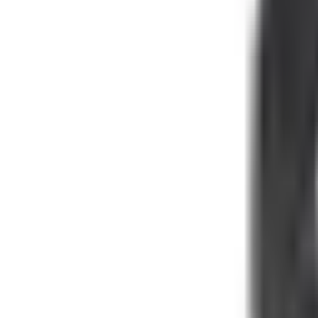
0
€
EUR
NL