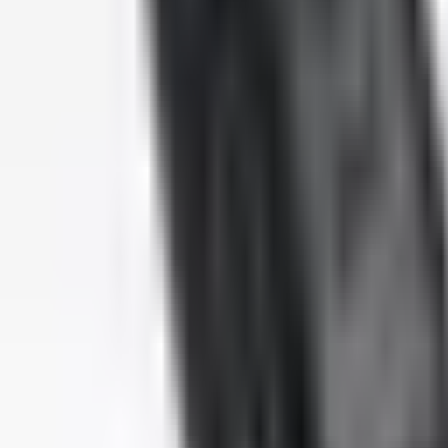
0
€
EUR
NL