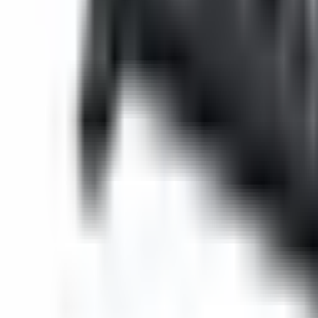
0
€
EUR
PL