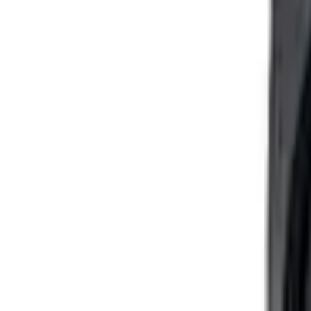
0
€
EUR
FR