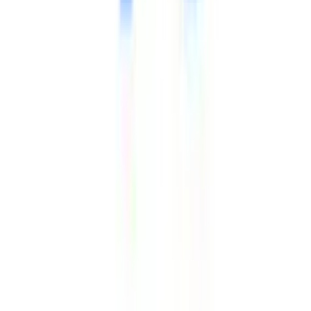
Processeurs vocaux
Les processeurs vocaux sont des unités multi-effets qui
offrent des effets spéciaux pour les voix. Comme un
processeur multi-effets pour guitare, un processeur vocal