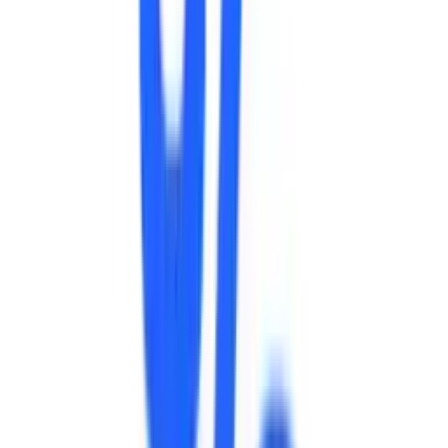
Enregistreurs vidéo portables
Les enregistreurs vidéo portables sont une catégorie de
produits distincte créée par nous. Nos enregistreurs vidéo
portables ajoutent des capacités d'enregistrement vidéo à
nos enregistreurs portables populaires. Ils sont donc
essentiellement des enregistreurs portables avec une
caméra vidéo intégrée. Ils sont tout aussi maniables,
compacts et faciles à utiliser qu'un enregistreur portable, ce
qui les rend parfaits pour les musiciens qui attendent
également la meilleure qualité audio pour leurs
enregistrements vidéo.