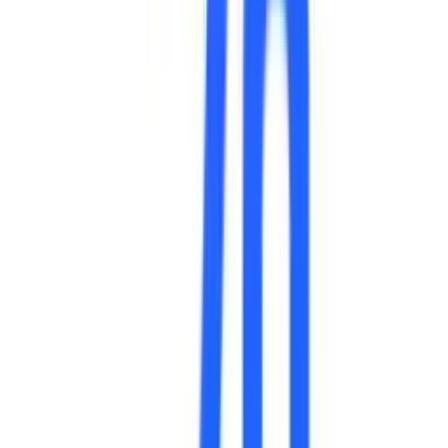
créateur de contenu possédant un smartphone. Un
smartphone peut faire énormément de nos jours, mais en ce
qui concerne la qualité d'enregistrement audio en particulier,
il est naturel de s'attendre à une réduction de qualité. Nos
microphones iOS/Android sont la solution parfaite à ce
problème, ajoutant un microphone stéréo à n'importe quel
smartphone pour un enregistrement audio de qualité
professionnelle.